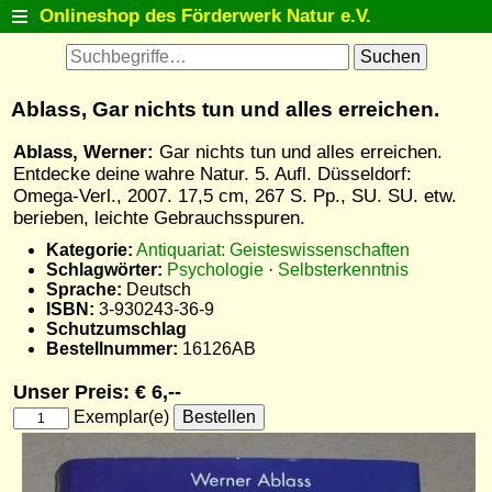
Onlineshop des Förderwerk Natur e.V.
Startseite
Antiquariat
Ablass, Gar nichts tun und alles erreichen.
Postkarten
Ablass, Werner:
Gar nichts tun und alles erreichen.
Natur entdecken
Entdecke deine wahre Natur. 5. Aufl. Düsseldorf:
Omega-Verl., 2007. 17,5 cm, 267 S. Pp., SU. SU. etw.
Tiermodelle
berieben, leichte Gebrauchsspuren.
Fanartikel
Kategorie:
Antiquariat: Geisteswissenschaften
Schlagwörter:
Psychologie
·
Selbsterkenntnis
Themenlisten
Sprache:
Deutsch
ISBN:
3-930243-36-9
Detailsuche
Schutzumschlag
Warenkorb
Bestellnummer:
16126AB
Kontakt
Unser Preis: € 6,--
Exemplar(e)