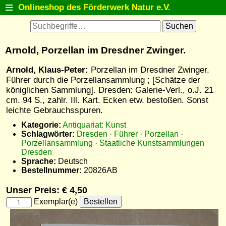
Onlineshop des Förderwerk Natur e.V.
Startseite
Antiquariat
Arnold, Porzellan im Dresdner Zwinger.
Postkarten
Arnold, Klaus-Peter:
Porzellan im Dresdner Zwinger.
Natur entdecken
Führer durch die Porzellansammlung ; [Schätze der
königlichen Sammlung]. Dresden: Galerie-Verl., o.J. 21
Tiermodelle
cm. 94 S., zahlr. Ill. Kart. Ecken etw. bestoßen. Sonst
Fanartikel
leichte Gebrauchsspuren.
Kategorie:
Antiquariat: Kunst
Themenlisten
Schlagwörter:
Dresden
·
Führer
·
Porzellan
·
Detailsuche
Porzellansammlung
·
Staatliche Kunstsammlungen
Dresden
Warenkorb
Sprache:
Deutsch
Bestellnummer:
20826AB
Kontakt
Unser Preis: € 4,50
Exemplar(e)